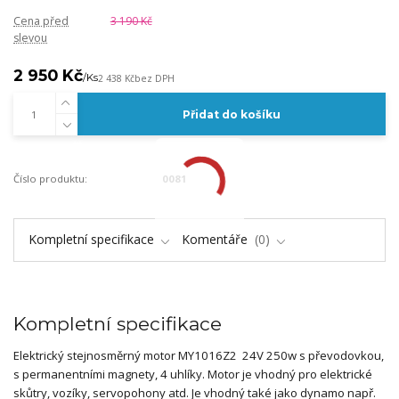
Cena před
3 190 Kč
slevou
2 950 Kč
/
Ks
2 438 Kč
bez DPH
Přidat do košíku
Číslo produktu:
0081
Kompletní specifikace
Komentáře
0
Kompletní specifikace
Elektrický stejnosměrný motor MY1016Z2 24V 250w s převodovkou,
s permanentními magnety, 4 uhlíky. Motor je vhodný pro elektrické
skůtry, vozíky, servopohony atd. Je vhodný také jako dynamo např.