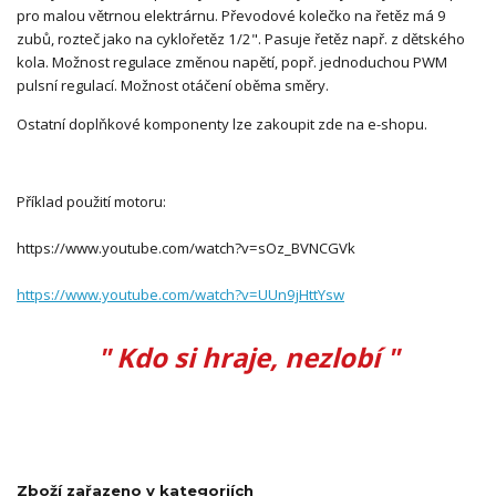
pro malou větrnou elektrárnu. Převodové kolečko na řetěz má 9
zubů, rozteč jako na cyklořetěz 1/2". Pasuje řetěz např. z dětského
kola. Možnost regulace změnou napětí, popř. jednoduchou PWM
pulsní regulací. Možnost otáčení oběma směry.
Ostatní doplňkové komponenty lze zakoupit zde na e-shopu.
Příklad použití motoru:
https://www.youtube.com/watch?v=sOz_BVNCGVk
https://www.youtube.com/watch?v=UUn9jHttYsw
" Kdo si hraje, nezlobí "
Zboží zařazeno v kategoriích