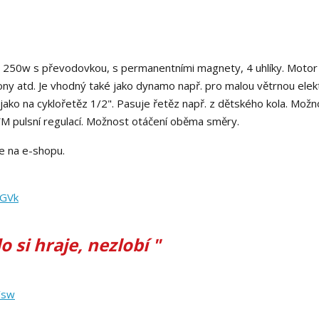
250w s převodovkou, s permanentními magnety, 4 uhlíky. Motor
ony atd. Je vhodný také jako dynamo např. pro malou větrnou elek
ako na cyklořetěz 1/2". Pasuje řetěz např. z dětského kola. Možn
M pulsní regulací. Možnost otáčení oběma směry.
e na e-shopu.
CGVk
o si hraje, nezlobí "
Ysw