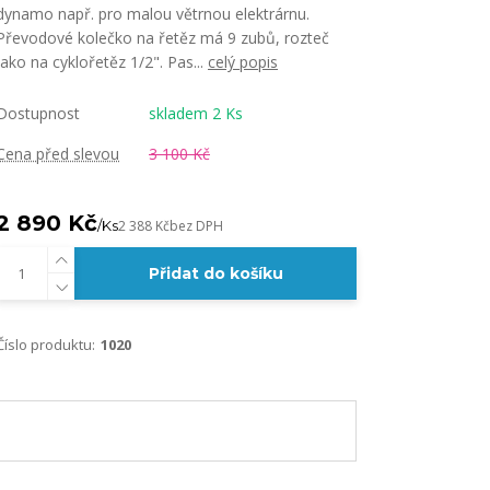
dynamo např. pro malou větrnou elektrárnu.
Převodové kolečko na řetěz má 9 zubů, rozteč
jako na cyklořetěz 1/2". Pas...
celý popis
Dostupnost
skladem 2 Ks
Cena před slevou
3 100 Kč
2 890 Kč
/
Ks
2 388 Kč
bez DPH
Přidat do košíku
Číslo produktu:
1020