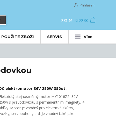
Přihlášení
0
ks
za
0,00 Kč
t
POUŽITÉ ZBOŽÍ
SERVIS
Více
odovkou
DC elektromotor 36V 250W 350ot.
Elektrický stejnosměrný motor MY1016Z2 36V
250w s převodovkou, s permanentními magnety, 4
uhlíky. Motor je vhodný pro elektrické skůtry,
vozíky, servopohony atd. Je vhodný také jako