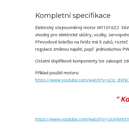
Kompletní specifikace
Elektrický stejnosměrný motor MY1016Z2 36V 
vhodný pro elektrické skůtry, vozíky, servopoh
Převodové kolečko na řetěz má 9 zubů, rozteč j
regulace změnou napětí, popř. jednoduchou PW
Ostatní doplňkové komponenty lze zakoupit zd
Příklad použití motoru:
https://www.youtube.com/watch?v=sOz_BVN
" Kd
https://www.youtube.com/watch?v=UUn9jHtt