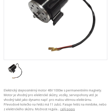
Elektrický stejnosměrný motor 48V 1000w s permanentními magnety.
Motor je vhodný pro elektrické skůtry, vozíky, servopohony atd. Je
vhodný také jako dynamo např. pro malou větrnou elektrárnu.
Převodové kolečko na řetěz má 11 zubů. Pasuje řetěz na minibike, nebo
z elektrického skůtru. Možnost regula...
celý popis