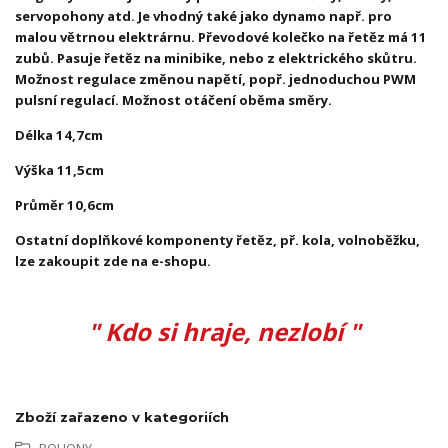
servopohony atd. Je vhodný také jako dynamo např. pro
malou větrnou elektrárnu. Převodové kolečko na řetěz má 11
zubů. Pasuje řetěz na minibike, nebo z elektrického skůtru.
Možnost regulace změnou napětí, popř. jednoduchou PWM
pulsní regulací. Možnost otáčení oběma směry.
Délka 14,7cm
Výška 11,5cm
Průměr 10,6cm
Ostatní doplňkové komponenty řetěz, př. kola, volnoběžku,
lze zakoupit zde na e-shopu.
" Kdo si hraje, nezlobí "
Zboží zařazeno v kategoriích
POHONY