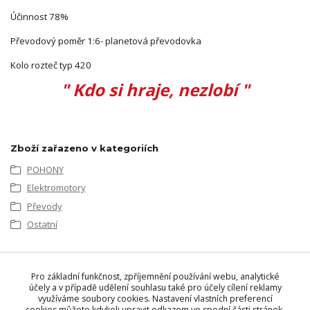
Účinnost 78%
Převodový poměr 1:6- planetová převodovka
Kolo rozteč typ 420
" Kdo si hraje, nezlobí "
Zboží zařazeno v kategoriích
POHONY
Elektromotory
Převody
Ostatní
Pro základní funkčnost, zpříjemnění používání webu, analytické
účely a v případě udělení souhlasu také pro účely cílení reklamy
využíváme soubory cookies. Nastavení vlastních preferencí
cookies můžete kdykoli upravit odkazem ve spodní části stránek.