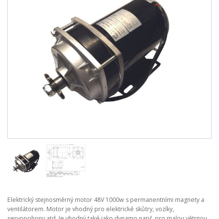
Elektrický stejnosměrný motor 48V 1000w s permanentními magnety a
ventilátorem. Motor je vhodný pro elektrické skůtry, vozíky,
servopohony atd. Je vhodný také jako dynamo např. pro malou větrnou