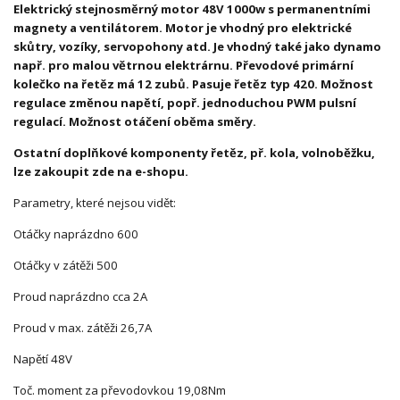
Elektrický stejnosměrný motor 48V 1000w s permanentními
magnety a ventilátorem. Motor je vhodný pro elektrické
skůtry, vozíky, servopohony atd. Je vhodný také jako dynamo
např. pro malou větrnou elektrárnu. Převodové primární
kolečko na řetěz má 12 zubů. Pasuje řetěz typ 420. Možnost
regulace změnou napětí, popř. jednoduchou PWM pulsní
regulací. Možnost otáčení oběma směry.
Ostatní doplňkové komponenty řetěz, př. kola, volnoběžku,
lze zakoupit zde na e-shopu.
Parametry, které nejsou vidět:
Otáčky naprázdno 600
Otáčky v zátěži 500
Proud naprázdno cca 2A
Proud v max. zátěži 26,7A
Napětí 48V
Toč. moment za převodovkou 19,08Nm