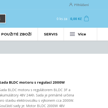
Přihlášení
0
ks
za
0,00 Kč
t
POUŽITÉ ZBOŽÍ
SERVIS
Více
Sada BLDC motoru s regulací 2000W
Sada BLDC motoru s regulátorem BLDC 3F a
akumulátory 48V 24Ah. Sada je primárně určena
pro stavbu elektrovozíku s výkonem cca 2000W.
Součástí sady je: Motor BLDC 2000W 48V