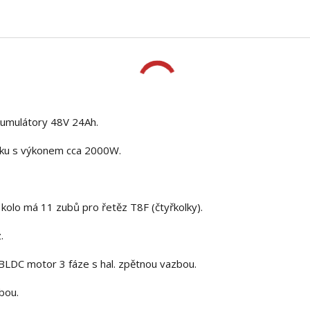
umulátory 48V 24Ah.
zíku s výkonem cca 2000W.
olo má 11 zubů pro řetěz T8F (čtyřkolky).
.
BLDC motor 3 fáze s hal. zpětnou vazbou.
bou.