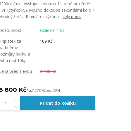
4200ot./min. Výstupní kolo má 11 zubů pro řetěz
T8F (čtyřkolky). Možno dokoupit sekundární kolo +
vhodný řetěz. Regulátor výkonu...
celý popis
Dostupnost
skladem 1 ks
Příplatek za
109 Kč
nadměrné
rozměry balíku a
váhu nad 10kg
Cena před slevou
9 400 Kč
8 800 Kč
/
ks
7 273 Kč
bez DPH
Přidat do košíku