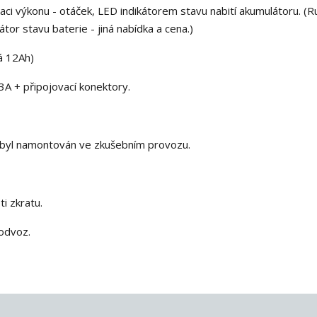
aci výkonu - otáček, LED indikátorem stavu nabití akumulátoru. (R
tor stavu baterie - jiná nabídka a cena.)
á 12Ah)
A + připojovací konektory.
 byl namontován ve zkušebním provozu.
i zkratu.
 odvoz.