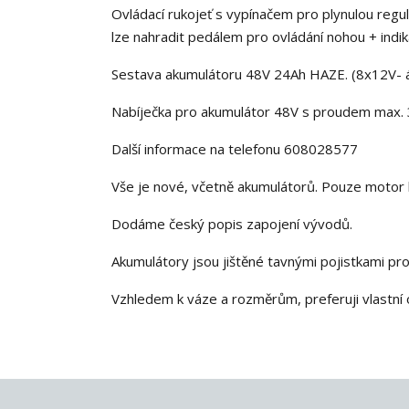
Ovládací rukojeť s vypínačem pro plynulou regul
lze nahradit pedálem pro ovládání nohou + indiká
Sestava akumulátoru 48V 24Ah HAZE. (8x12V- 
Nabíječka pro akumulátor 48V s proudem max. 3
Další informace na telefonu 608028577
Vše je nové, včetně akumulátorů. Pouze motor
Dodáme český popis zapojení vývodů.
Akumulátory jsou jištěné tavnými pojistkami prot
Vzhledem k váze a rozměrům, preferuji vlastní